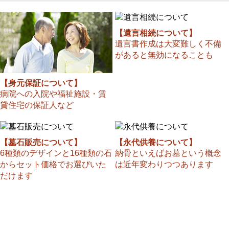
【遺言相続について】
遺言書作成は大変難しく不備
があると無効になることも
【身元保証について】
病院への入院や福祉施設・賃
貸住宅の保証人など
【墓石販売について】
【永代供養について】
6種類のデザインと16種類の石
納骨といえばお墓という概念
からセット価格でお選びいた
は近年変わりつつあります
だけます