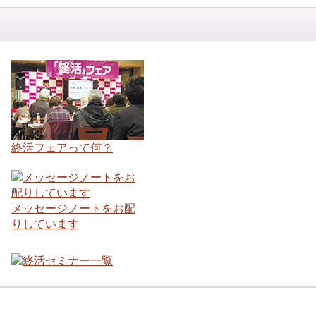
終活フェアって何？
メッセージノートをお配
りしています